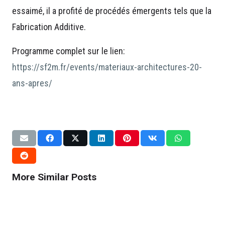
essaimé, il a profité de procédés émergents tels que la
Fabrication Additive.
Programme complet sur le lien:
https://sf2m.fr/events/materiaux-architectures-20-
ans-apres/
CONFERENCES
CONFERENCES
DISSEMINATION
NON CLASSÉ
CONFERENCES
DISSEMINATION
Bionics at 5th 4DMDA Conference
Exchange ideas Bionics @ ECCM 2026,
ECCM22 in Oslo / Bionics chairing
@ Dublin City University, Ireland
Oslo
session
July 13, 2026
More Similar Posts
June 25, 2026
June 15, 2026